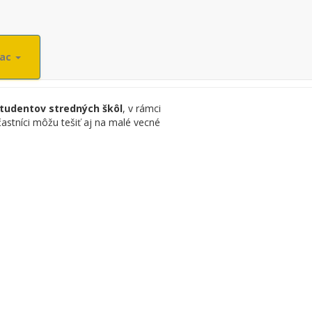
iac
študentov stredných škôl
, v rámci
častníci môžu tešiť aj na malé vecné