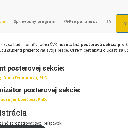
Posterová sekcia
cia
Sprievodný program
Pre partnerov
EN
V
o rok sa bude konať v rámci ŠVK
nesúťažná
posterová sekcia pre 
udú študenti prezentovať svoje práce. Okrem certifikátu o účasti sa ú
nt posterovej sekcie:
g. Dana Dvoranová, PhD.
nizátor posterovej sekcie:
rbora Jankovičová, PhD.
strácia
žné zaregistrovať svoj príspevok: