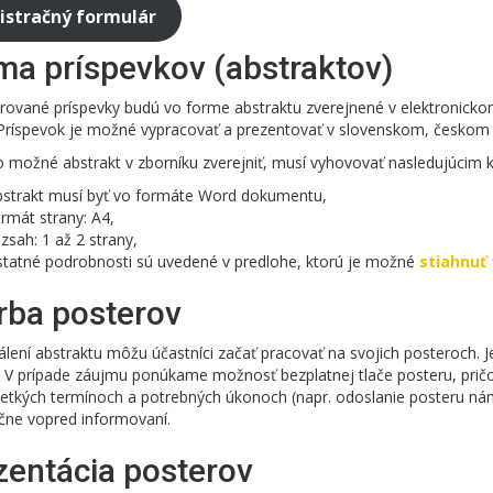
istračný formulár
ma príspevkov (abstraktov)
trované príspevky budú vo forme abstraktu zverejnené v elektronick
 Príspevok je možné vypracovať a prezentovať v slovenskom, českom 
 možné abstrakt v zborníku zverejniť, musí vyhovovať nasledujúcim k
bstrakt musí byť vo formáte Word dokumentu,
rmát strany: A4,
zsah: 1 až 2 strany,
statné podrobnosti sú uvedené v predlohe, ktorú je možné
stiahnuť 
rba posterov
lení abstraktu môžu účastníci začať pracovať na svojich posteroch. 
i. V prípade záujmu ponúkame možnosť bezplatnej tlače posteru, prič
šetkých termínoch a potrebných úkonoch (napr. odoslanie posteru nám
čne vopred informovaní.
zentácia posterov