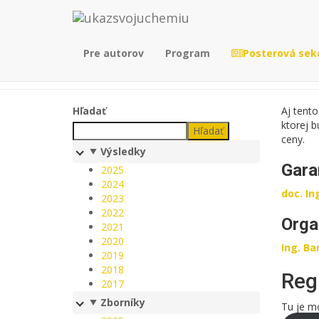
Pre autorov
Program
Posterová sek
Hľadať
Aj tent
ktorej b
Hľadať
ceny.
Výsledky
Gara
2025
2024
doc. In
2023
2022
Orga
2021
2020
Ing. Ba
2019
2018
Regi
2017
Zborníky
Tu je mo