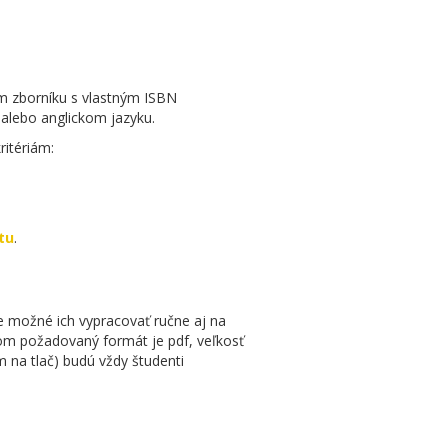
om zborníku s vlastným ISBN
alebo anglickom jazyku.
ritériám:
tu
.
Je možné ich vypracovať ručne aj na
om požadovaný formát je pdf, veľkosť
 na tlač) budú vždy študenti