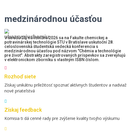
medzinárodnou účasťou
V stredu 25. novembra 2026 sa na Fakulte chemickej a
potravinárskej technológie STU v Bratislave uskutoční 28.
celoslovenská študentská vedecká konferencia s
medzinárodnou účasťou pod názvom "Chémia a technológie
pre život". Abstrakty zaregistrovaných príspevkov sa zverejňujú
v elektronickom zborníku s vlastným ISBN číslom.
Rozhoď siete
Získaj unikátnu príležitosť spoznať aktívnych študentov a nadviaž
nové priateľstvá
Získaj feedback
Komisia ti dá cenné rady pre zvýšenie kvality tvojho výskumu