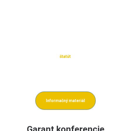
zdieľania kreatívnych myšlienok talentovaných študentov. Podporujeme
vedecký výskum prinášajúci inovatívne riešenia, ktoré zohľadňujú
udržateľnú priemyselnú produkciu, environmentálnu a spoločenskú
zodpovednosť.
Študentská vedecká konferencia je príležitosťou pre študentov 1. stupňa
(bakalárskeho) a 2. stupňa (inžinierskeho/magisterského)
vysokoškolského štúdia súťažne prezentovať vedecké a odborné
práce.
Najlepšie práce v jednotlivých sekciách budú odmenené
(
štatút
).
Na študentskej vedeckej konferencii prebieha v jednotlivých sekciách aj
nesúťažná prehliadka prác študentov 3. stupňa (doktorandského)
vysokoškolského štúdia a nesúťažná posterová sekcia pre študentov
stredných škôl.
Informačný materiál
Garant konferencie