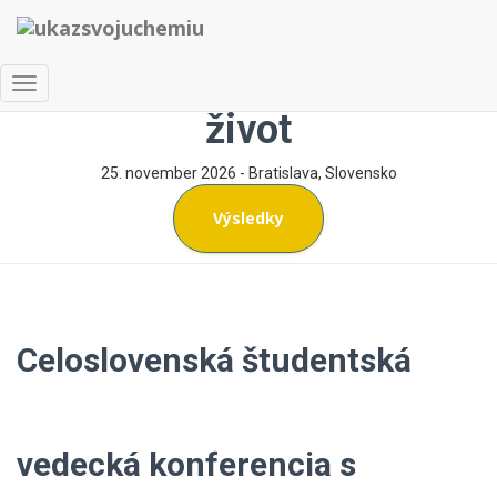
Chémia a technológie pre
Toggle Navigation
život
25. november 2026 - Bratislava, Slovensko
Výsledky
Celoslovenská študentská
vedecká konferencia s