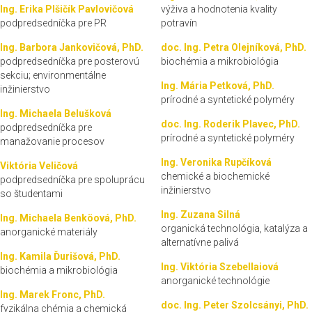
Ing. Erika Plšičík Pavlovičová
výživa a hodnotenia kvality
podpredsedníčka pre PR
potravín
Ing. Barbora Jankovičová, PhD.
doc. Ing. Petra Olejníková, PhD.
podpredsedníčka pre posterovú
biochémia a mikrobiológia
sekciu; environmentálne
Ing. Mária Petková, PhD.
inžinierstvo
prírodné a syntetické polyméry
Ing. Michaela Belušková
doc. Ing. Roderik Plavec, PhD.
podpredsedníčka pre
prírodné a syntetické polyméry
manažovanie procesov
Ing. Veronika Rupčíková
Viktória Veličová
chemické a biochemické
podpredsedníčka pre spoluprácu
inžinierstvo
so študentami
Ing. Zuzana Silná
Ing. Michaela Benköová, PhD.
organická technológia, katalýza a
anorganické materiály
alternatívne palivá
Ing. Kamila Ďurišová, PhD.
Ing. Viktória Szebellaiová
biochémia a mikrobiológia
anorganické technológie
Ing. Marek Fronc, PhD.
doc. Ing. Peter Szolcsányi, PhD.
fyzikálna chémia a chemická