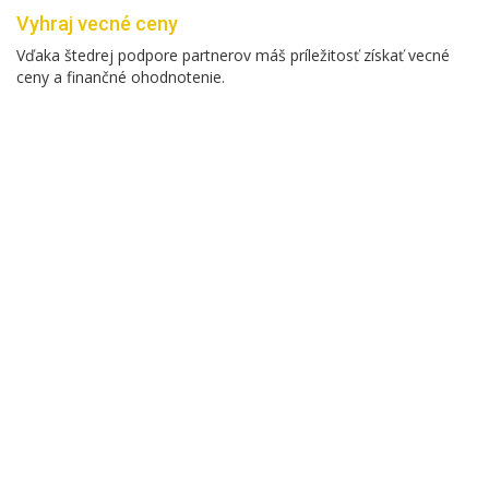
Vyhraj vecné ceny
Vďaka štedrej podpore partnerov máš príležitosť získať vecné
ceny a finančné ohodnotenie.
Otvorenie registrácie
14. september 2026
Uzatvorenie registrácie
1. november 2026
Konanie konferencie
25. november 2026
V stredu 26. novembra 2025 sa na Fakulte chemickej a potravinárskej
technológie STU v Bratislave uskutočnila 27. celoslovenská študentská
vedecká konferencia s medzinárodnou účasťou pod názvom „Chémia
a technológie pre život“.
Študentská vedecká konferencia „Chémia a technológie pre život“ sa
dlhodobo profiluje ako platforma na podporu vedeckej práce a